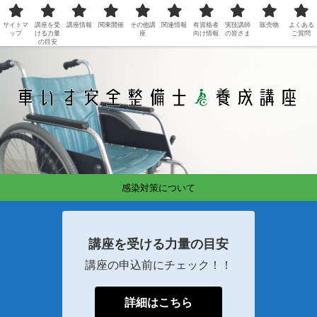
サイトマ
講座を受
講座情報
関東開催
その他講
関連情報
有資格者
実技講師
販売物
よくある
ップ
ける力量
座
向け情報
の皆さま
ご質問
の目安
感染対策について
講座を受ける力量の目安
講座の申込前にチェック！！
詳細はこちら